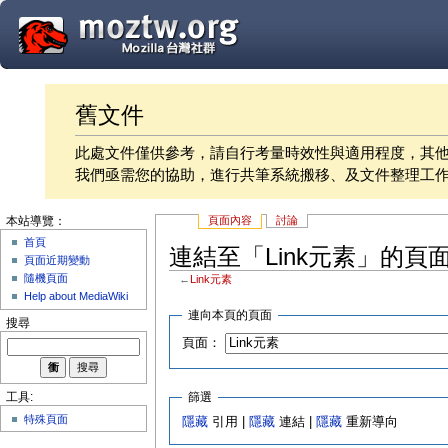
舊文件
此處文件僅供參考，請自行考量時效性與適用程度，其
我們亟需您的協助，進行共筆系統搬移、及文件整理工
頁面內容
討論
本站導覽：
首頁
連結至「Link元素」的頁
頁面近期變動
隨機頁面
←
Link元素
Help about MediaWiki
連向本頁的頁面
搜尋
頁面：
篩選
工具:
特殊頁面
隱藏
引用 |
隱藏
連結 |
隱藏
重新導向