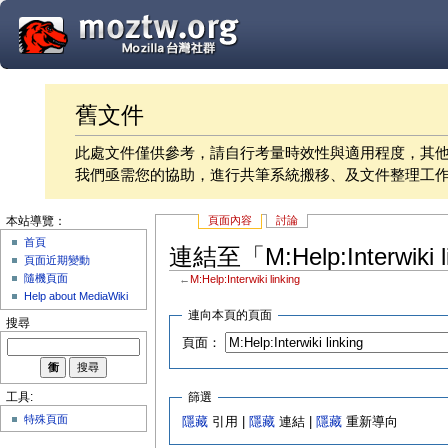
舊文件
此處文件僅供參考，請自行考量時效性與適用程度，其
我們亟需您的協助，進行共筆系統搬移、及文件整理工
頁面內容
討論
本站導覽：
首頁
連結至「M:Help:Interwiki
頁面近期變動
隨機頁面
←
M:Help:Interwiki linking
Help about MediaWiki
連向本頁的頁面
搜尋
頁面：
篩選
工具:
特殊頁面
隱藏
引用 |
隱藏
連結 |
隱藏
重新導向