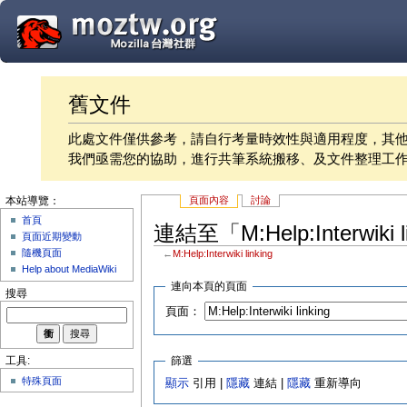
舊文件
此處文件僅供參考，請自行考量時效性與適用程度，其
我們亟需您的協助，進行共筆系統搬移、及文件整理工
頁面內容
討論
本站導覽：
首頁
連結至「M:Help:Interwiki
頁面近期變動
隨機頁面
←
M:Help:Interwiki linking
Help about MediaWiki
連向本頁的頁面
搜尋
頁面：
篩選
工具:
特殊頁面
顯示
引用 |
隱藏
連結 |
隱藏
重新導向