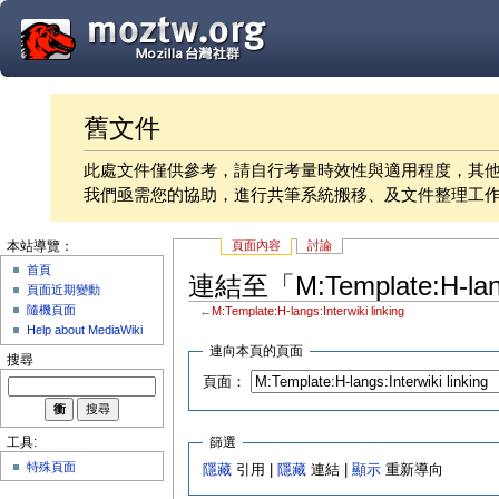
舊文件
此處文件僅供參考，請自行考量時效性與適用程度，其
我們亟需您的協助，進行共筆系統搬移、及文件整理工
頁面內容
討論
本站導覽：
首頁
連結至「M:Template:H-lang
頁面近期變動
隨機頁面
←
M:Template:H-langs:Interwiki linking
Help about MediaWiki
連向本頁的頁面
搜尋
頁面：
篩選
工具:
特殊頁面
隱藏
引用 |
隱藏
連結 |
顯示
重新導向