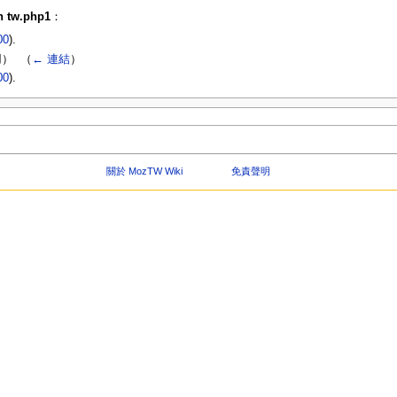
 tw.php1
：
00
).
） ‎
（
← 連結
）
00
).
關於 MozTW Wiki
免責聲明