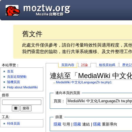
舊文件
此處文件僅供參考，請自行考量時效性與適用程度，其
我們亟需您的協助，進行共筆系統搬移、及文件整理工
頁面內容
討論
檢視原始碼
歷史
本站導覽：
首頁
連結至「MediaWiki 中文化/
頁面近期變動
隨機頁面
←
MediaWiki 中文化/LanguageZh tw.php1
Help about MediaWiki
連向本頁的頁面
搜尋
頁面：
篩選
工具:
特殊頁面
隱藏
引用 |
隱藏
連結 |
隱藏
重新導向