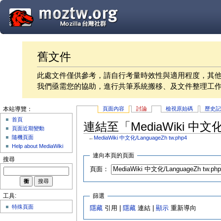
舊文件
此處文件僅供參考，請自行考量時效性與適用程度，其
我們亟需您的協助，進行共筆系統搬移、及文件整理工
頁面內容
討論
檢視原始碼
歷史
本站導覽：
首頁
連結至「MediaWiki 中文化/
頁面近期變動
隨機頁面
←
MediaWiki 中文化/LanguageZh tw.php4
Help about MediaWiki
連向本頁的頁面
搜尋
頁面：
篩選
工具:
特殊頁面
隱藏
引用 |
隱藏
連結 |
顯示
重新導向