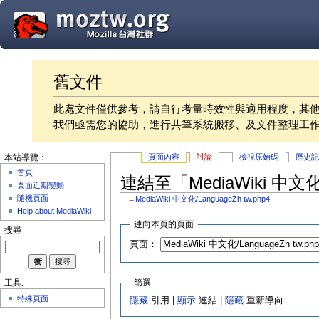
舊文件
此處文件僅供參考，請自行考量時效性與適用程度，其
我們亟需您的協助，進行共筆系統搬移、及文件整理工
頁面內容
討論
檢視原始碼
歷史
本站導覽：
首頁
連結至「MediaWiki 中文化/
頁面近期變動
隨機頁面
←
MediaWiki 中文化/LanguageZh tw.php4
Help about MediaWiki
連向本頁的頁面
搜尋
頁面：
篩選
工具:
特殊頁面
隱藏
引用 |
顯示
連結 |
隱藏
重新導向