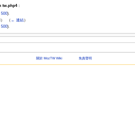
 tw.php4
：
|
500
).
） ‎
（
← 連結
）
|
500
).
關於 MozTW Wiki
免責聲明