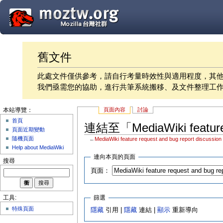
舊文件
此處文件僅供參考，請自行考量時效性與適用程度，其
我們亟需您的協助，進行共筆系統搬移、及文件整理工
頁面內容
討論
本站導覽：
首頁
連結至「MediaWiki feature 
頁面近期變動
隨機頁面
←
MediaWiki feature request and bug report discussion
Help about MediaWiki
連向本頁的頁面
搜尋
頁面：
篩選
工具:
特殊頁面
隱藏
引用 |
隱藏
連結 |
顯示
重新導向