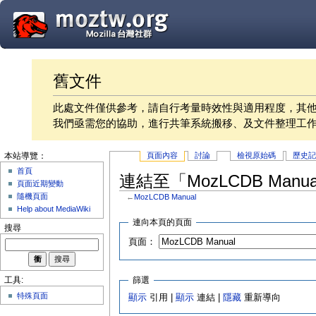
舊文件
此處文件僅供參考，請自行考量時效性與適用程度，其
我們亟需您的協助，進行共筆系統搬移、及文件整理工
頁面內容
討論
檢視原始碼
歷史
本站導覽：
首頁
連結至「MozLCDB Manu
頁面近期變動
隨機頁面
←
MozLCDB Manual
Help about MediaWiki
連向本頁的頁面
搜尋
頁面：
篩選
工具:
特殊頁面
顯示
引用 |
顯示
連結 |
隱藏
重新導向