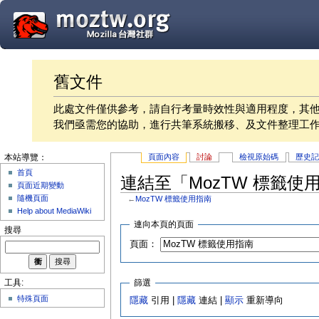
舊文件
此處文件僅供參考，請自行考量時效性與適用程度，其
我們亟需您的協助，進行共筆系統搬移、及文件整理工
頁面內容
討論
檢視原始碼
歷史
本站導覽：
首頁
連結至「MozTW 標籤使
頁面近期變動
隨機頁面
←
MozTW 標籤使用指南
Help about MediaWiki
連向本頁的頁面
搜尋
頁面：
篩選
工具:
特殊頁面
隱藏
引用 |
隱藏
連結 |
顯示
重新導向