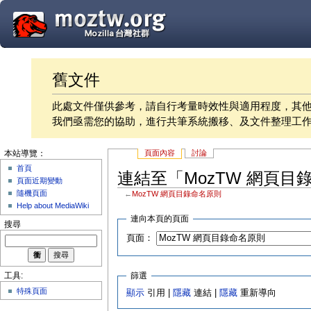
舊文件
此處文件僅供參考，請自行考量時效性與適用程度，其
我們亟需您的協助，進行共筆系統搬移、及文件整理工
頁面內容
討論
本站導覽：
首頁
連結至「MozTW 網頁
頁面近期變動
隨機頁面
←
MozTW 網頁目錄命名原則
Help about MediaWiki
連向本頁的頁面
搜尋
頁面：
篩選
工具:
特殊頁面
顯示
引用 |
隱藏
連結 |
隱藏
重新導向