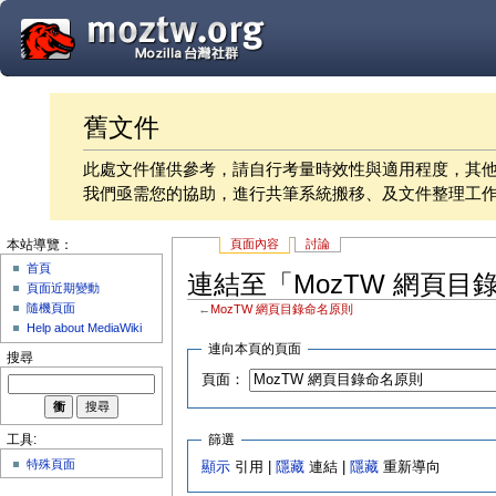
舊文件
此處文件僅供參考，請自行考量時效性與適用程度，其
我們亟需您的協助，進行共筆系統搬移、及文件整理工
頁面內容
討論
本站導覽：
首頁
連結至「MozTW 網頁
頁面近期變動
隨機頁面
←
MozTW 網頁目錄命名原則
Help about MediaWiki
連向本頁的頁面
搜尋
頁面：
篩選
工具:
特殊頁面
顯示
引用 |
隱藏
連結 |
隱藏
重新導向