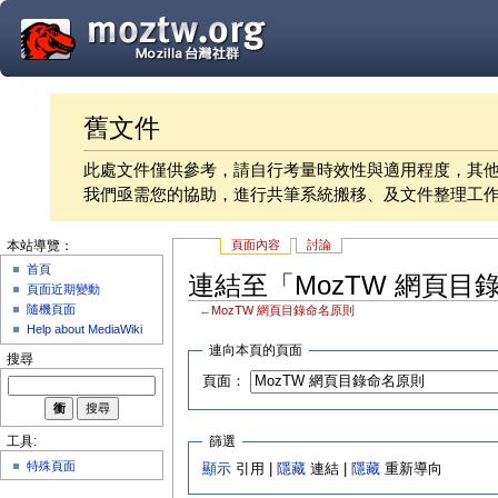
舊文件
此處文件僅供參考，請自行考量時效性與適用程度，其
我們亟需您的協助，進行共筆系統搬移、及文件整理工
頁面內容
討論
本站導覽：
首頁
連結至「MozTW 網頁
頁面近期變動
隨機頁面
←
MozTW 網頁目錄命名原則
Help about MediaWiki
連向本頁的頁面
搜尋
頁面：
篩選
工具:
特殊頁面
顯示
引用 |
隱藏
連結 |
隱藏
重新導向