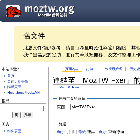
舊文件
此處文件僅供參考，請自行考量時效性與適用程度，其
我們亟需您的協助，進行共筆系統搬移、及文件整理工
頁面內容
討論
檢視原始碼
歷史
本站導覽：
首頁
連結至「MozTW Fxer」
頁面近期變動
隨機頁面
←
MozTW Fxer
Help about MediaWiki
連向本頁的頁面
搜尋
頁面：
篩選
工具:
特殊頁面
顯示
引用 |
隱藏
連結 |
顯示
重新導向