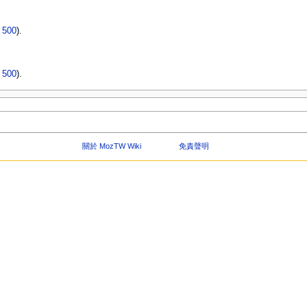
|
500
).
|
500
).
關於 MozTW Wiki
免責聲明