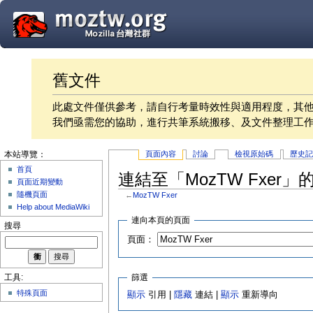
舊文件
此處文件僅供參考，請自行考量時效性與適用程度，其
我們亟需您的協助，進行共筆系統搬移、及文件整理工
頁面內容
討論
檢視原始碼
歷史
本站導覽：
首頁
連結至「MozTW Fxer」
頁面近期變動
隨機頁面
←
MozTW Fxer
Help about MediaWiki
連向本頁的頁面
搜尋
頁面：
篩選
工具:
特殊頁面
顯示
引用 |
隱藏
連結 |
顯示
重新導向