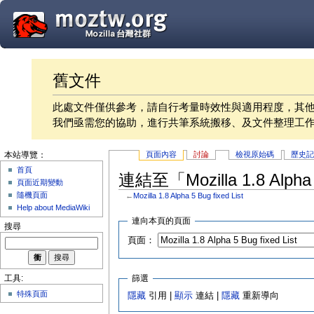
舊文件
此處文件僅供參考，請自行考量時效性與適用程度，其
我們亟需您的協助，進行共筆系統搬移、及文件整理工
頁面內容
討論
檢視原始碼
歷史
本站導覽：
首頁
連結至「Mozilla 1.8 Alpha
頁面近期變動
隨機頁面
←
Mozilla 1.8 Alpha 5 Bug fixed List
Help about MediaWiki
連向本頁的頁面
搜尋
頁面：
篩選
工具:
特殊頁面
隱藏
引用 |
顯示
連結 |
隱藏
重新導向