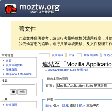
舊文件
此處文件僅供參考，請自行考量時效性與適用程度，其
我們亟需您的協助，進行共筆系統搬移、及文件整理工
頁面內容
討論
檢視原始碼
歷史
本站導覽：
首頁
連結至「Mozilla Applica
頁面近期變動
隨機頁面
←
Mozilla Application Suite 變遷計劃
Help about MediaWiki
連向本頁的頁面
搜尋
頁面：
篩選
工具:
特殊頁面
顯示
引用 |
隱藏
連結 |
顯示
重新導向