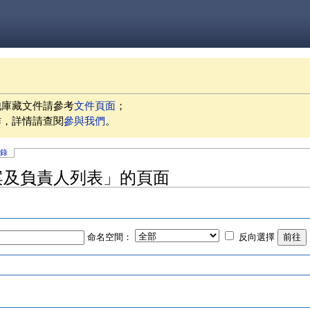
他庫藏文件請參考
文件頁面
；
作，詳情請查閱
參與我們
。
記錄
的專案及負責人列表」的頁面
命名空間：
反向選擇