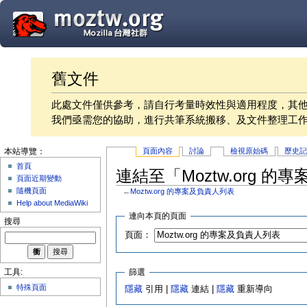
舊文件
此處文件僅供參考，請自行考量時效性與適用程度，其
我們亟需您的協助，進行共筆系統搬移、及文件整理工
頁面內容
討論
檢視原始碼
歷史
本站導覽：
首頁
連結至「Moztw.org 
頁面近期變動
隨機頁面
←
Moztw.org 的專案及負責人列表
Help about MediaWiki
連向本頁的頁面
搜尋
頁面：
篩選
工具:
特殊頁面
隱藏
引用 |
隱藏
連結 |
隱藏
重新導向