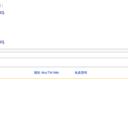
表
：
00
).
00
).
關於 MozTW Wiki
免責聲明