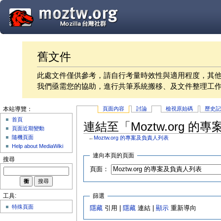
舊文件
此處文件僅供參考，請自行考量時效性與適用程度，其
我們亟需您的協助，進行共筆系統搬移、及文件整理工
頁面內容
討論
檢視原始碼
歷史
本站導覽：
首頁
連結至「Moztw.org 
頁面近期變動
隨機頁面
←
Moztw.org 的專案及負責人列表
Help about MediaWiki
連向本頁的頁面
搜尋
頁面：
篩選
工具:
特殊頁面
隱藏
引用 |
隱藏
連結 |
顯示
重新導向