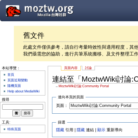
舊文件
此處文件僅供參考，請自行考量時效性與適用程度，其
我們亟需您的協助，進行共筆系統搬移、及文件整理工
頁面內容
討論
本站導覽：
首頁
連結至「MoztwWiki討論:Co
頁面近期變動
隨機頁面
←
MoztwWiki討論:Community Portal
Help about MediaWiki
連向本頁的頁面
搜尋
頁面：
篩選
工具:
特殊頁面
隱藏
引用 |
隱藏
連結 |
顯示
重新導向