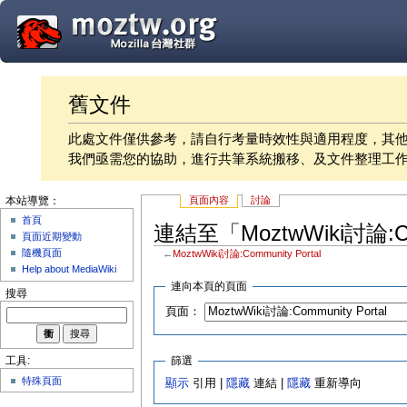
舊文件
此處文件僅供參考，請自行考量時效性與適用程度，其
我們亟需您的協助，進行共筆系統搬移、及文件整理工
頁面內容
討論
本站導覽：
首頁
連結至「MoztwWiki討論:Co
頁面近期變動
隨機頁面
←
MoztwWiki討論:Community Portal
Help about MediaWiki
連向本頁的頁面
搜尋
頁面：
篩選
工具:
特殊頁面
顯示
引用 |
隱藏
連結 |
隱藏
重新導向