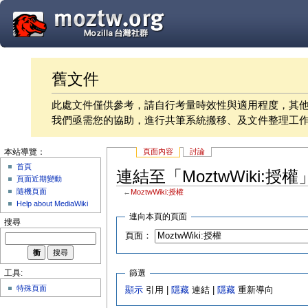
舊文件
此處文件僅供參考，請自行考量時效性與適用程度，其
我們亟需您的協助，進行共筆系統搬移、及文件整理工
頁面內容
討論
本站導覽：
首頁
連結至「MoztwWiki:授
頁面近期變動
隨機頁面
←
MoztwWiki:授權
Help about MediaWiki
連向本頁的頁面
搜尋
頁面：
篩選
工具:
特殊頁面
顯示
引用 |
隱藏
連結 |
隱藏
重新導向