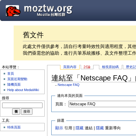
舊文件
此處文件僅供參考，請自行考量時效性與適用程度，其
我們亟需您的協助，進行共筆系統搬移、及文件整理工
頁面內容
討論
檢視原始碼
歷史
本站導覽：
首頁
連結至「Netscape FAQ
頁面近期變動
隨機頁面
←
Netscape FAQ
Help about MediaWiki
連向本頁的頁面
搜尋
頁面：
篩選
工具:
特殊頁面
顯示
引用 |
隱藏
連結 |
隱藏
重新導向