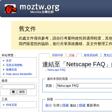
舊文件
此處文件僅供參考，請自行考量時效性與適用程度，其
我們亟需您的協助，進行共筆系統搬移、及文件整理工
頁面內容
討論
檢視原始碼
歷史
本站導覽：
首頁
連結至「Netscape FAQ
頁面近期變動
隨機頁面
←
Netscape FAQ
Help about MediaWiki
連向本頁的頁面
搜尋
頁面：
篩選
工具:
特殊頁面
顯示
引用 |
隱藏
連結 |
隱藏
重新導向