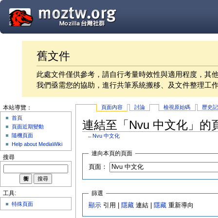
舊文件
此處文件僅供參考，請自行考量時效性與適用程度，其
我們亟需您的協助，進行共筆系統搬移、及文件整理工
頁面內容
討論
檢視原始碼
歷史
本站導覽：
首頁
連結至「Nvu 中文化」的
頁面近期變動
隨機頁面
←
Nvu 中文化
Help about MediaWiki
連向本頁的頁面
搜尋
頁面：
篩選
工具:
特殊頁面
顯示
引用 |
隱藏
連結 |
隱藏
重新導向