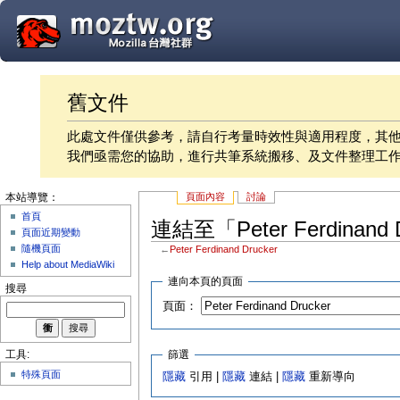
舊文件
此處文件僅供參考，請自行考量時效性與適用程度，其
我們亟需您的協助，進行共筆系統搬移、及文件整理工
頁面內容
討論
本站導覽：
首頁
連結至「Peter Ferdinand
頁面近期變動
隨機頁面
←
Peter Ferdinand Drucker
Help about MediaWiki
連向本頁的頁面
搜尋
頁面：
篩選
工具:
特殊頁面
隱藏
引用 |
隱藏
連結 |
隱藏
重新導向