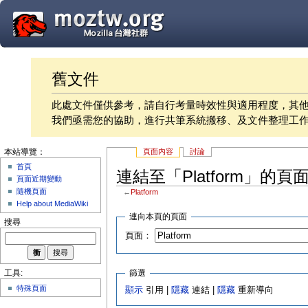
舊文件
此處文件僅供參考，請自行考量時效性與適用程度，其
我們亟需您的協助，進行共筆系統搬移、及文件整理工
頁面內容
討論
本站導覽：
首頁
連結至「Platform」的頁
頁面近期變動
隨機頁面
←
Platform
Help about MediaWiki
連向本頁的頁面
搜尋
頁面：
篩選
工具:
特殊頁面
顯示
引用 |
隱藏
連結 |
隱藏
重新導向