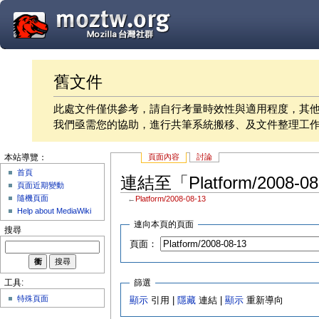
舊文件
此處文件僅供參考，請自行考量時效性與適用程度，其
我們亟需您的協助，進行共筆系統搬移、及文件整理工
頁面內容
討論
本站導覽：
首頁
連結至「Platform/2008-
頁面近期變動
隨機頁面
←
Platform/2008-08-13
Help about MediaWiki
連向本頁的頁面
搜尋
頁面：
篩選
工具:
特殊頁面
顯示
引用 |
隱藏
連結 |
顯示
重新導向