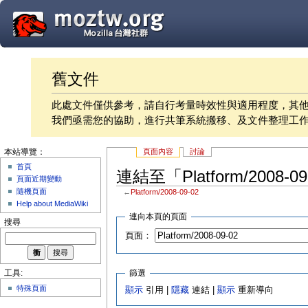
舊文件
此處文件僅供參考，請自行考量時效性與適用程度，其
我們亟需您的協助，進行共筆系統搬移、及文件整理工
頁面內容
討論
本站導覽：
首頁
連結至「Platform/2008-
頁面近期變動
隨機頁面
←
Platform/2008-09-02
Help about MediaWiki
連向本頁的頁面
搜尋
頁面：
篩選
工具:
特殊頁面
顯示
引用 |
隱藏
連結 |
顯示
重新導向