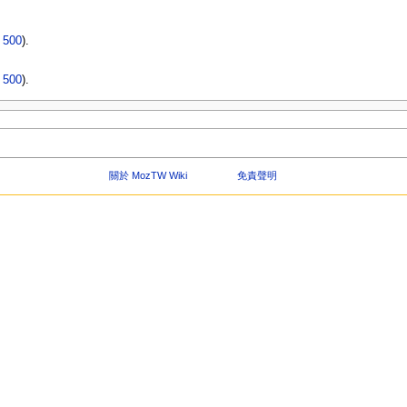
|
500
).
|
500
).
關於 MozTW Wiki
免責聲明