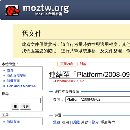
舊文件
此處文件僅供參考，請自行考量時效性與適用程度，其
我們亟需您的協助，進行共筆系統搬移、及文件整理工
頁面內容
討論
本站導覽：
首頁
連結至「Platform/2008-
頁面近期變動
隨機頁面
←
Platform/2008-09-02
Help about MediaWiki
連向本頁的頁面
搜尋
頁面：
篩選
工具:
特殊頁面
隱藏
引用 |
隱藏
連結 |
顯示
重新導向