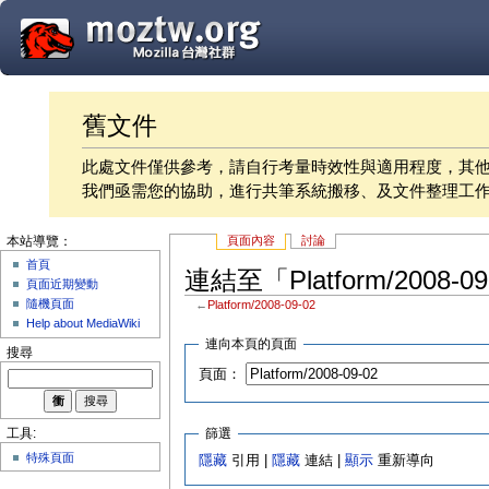
舊文件
此處文件僅供參考，請自行考量時效性與適用程度，其
我們亟需您的協助，進行共筆系統搬移、及文件整理工
頁面內容
討論
本站導覽：
首頁
連結至「Platform/2008-
頁面近期變動
隨機頁面
←
Platform/2008-09-02
Help about MediaWiki
連向本頁的頁面
搜尋
頁面：
篩選
工具:
特殊頁面
隱藏
引用 |
隱藏
連結 |
顯示
重新導向