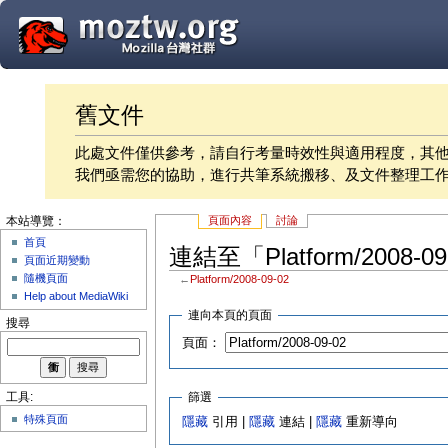
舊文件
此處文件僅供參考，請自行考量時效性與適用程度，其
我們亟需您的協助，進行共筆系統搬移、及文件整理工
頁面內容
討論
本站導覽：
首頁
連結至「Platform/2008-
頁面近期變動
隨機頁面
←
Platform/2008-09-02
Help about MediaWiki
連向本頁的頁面
搜尋
頁面：
篩選
工具:
特殊頁面
隱藏
引用 |
隱藏
連結 |
隱藏
重新導向