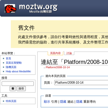
舊文件
此處文件僅供參考，請自行考量時效性與適用程度，其
我們亟需您的協助，進行共筆系統搬移、及文件整理工
頁面內容
討論
本站導覽：
首頁
連結至「Platform/2008-
頁面近期變動
隨機頁面
←
Platform/2008-10-14
Help about MediaWiki
連向本頁的頁面
搜尋
頁面：
篩選
工具:
特殊頁面
顯示
引用 |
隱藏
連結 |
隱藏
重新導向