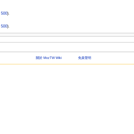
|
500
).
|
500
).
關於 MozTW Wiki
免責聲明