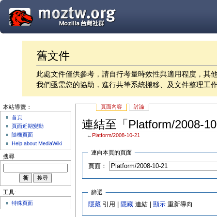
舊文件
此處文件僅供參考，請自行考量時效性與適用程度，其
我們亟需您的協助，進行共筆系統搬移、及文件整理工
頁面內容
討論
本站導覽：
首頁
連結至「Platform/2008-
頁面近期變動
隨機頁面
←
Platform/2008-10-21
Help about MediaWiki
連向本頁的頁面
搜尋
頁面：
篩選
工具:
特殊頁面
隱藏
引用 |
隱藏
連結 |
顯示
重新導向