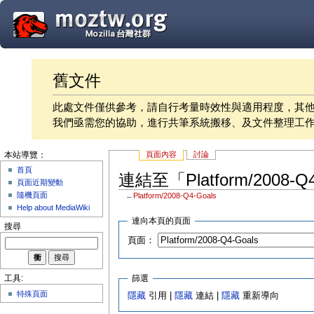
舊文件
此處文件僅供參考，請自行考量時效性與適用程度，其
我們亟需您的協助，進行共筆系統搬移、及文件整理工
頁面內容
討論
本站導覽：
首頁
連結至「Platform/2008-
頁面近期變動
隨機頁面
←
Platform/2008-Q4-Goals
Help about MediaWiki
連向本頁的頁面
搜尋
頁面：
篩選
工具:
特殊頁面
隱藏
引用 |
隱藏
連結 |
隱藏
重新導向