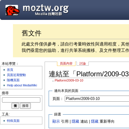
舊文件
此處文件僅供參考，請自行考量時效性與適用程度，其
我們亟需您的協助，進行共筆系統搬移、及文件整理工
頁面內容
討論
本站導覽：
首頁
連結至「Platform/2009-
頁面近期變動
隨機頁面
←
Platform/2009-03-10
Help about MediaWiki
連向本頁的頁面
搜尋
頁面：
篩選
工具:
特殊頁面
顯示
引用 |
隱藏
連結 |
隱藏
重新導向