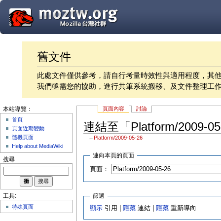
舊文件
此處文件僅供參考，請自行考量時效性與適用程度，其
我們亟需您的協助，進行共筆系統搬移、及文件整理工
頁面內容
討論
本站導覽：
首頁
連結至「Platform/2009-
頁面近期變動
隨機頁面
←
Platform/2009-05-26
Help about MediaWiki
連向本頁的頁面
搜尋
頁面：
篩選
工具:
特殊頁面
顯示
引用 |
隱藏
連結 |
隱藏
重新導向