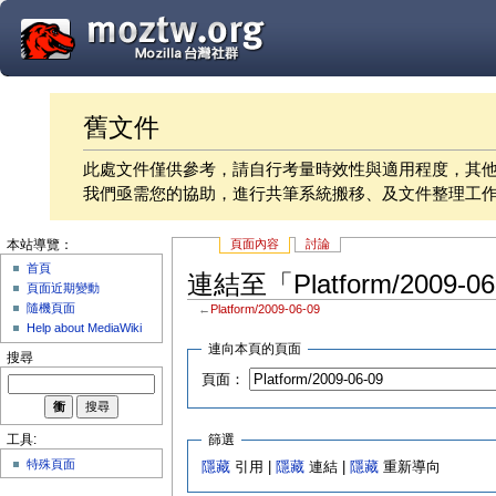
舊文件
此處文件僅供參考，請自行考量時效性與適用程度，其
我們亟需您的協助，進行共筆系統搬移、及文件整理工
頁面內容
討論
本站導覽：
首頁
連結至「Platform/2009-
頁面近期變動
隨機頁面
←
Platform/2009-06-09
Help about MediaWiki
連向本頁的頁面
搜尋
頁面：
篩選
工具:
特殊頁面
隱藏
引用 |
隱藏
連結 |
隱藏
重新導向