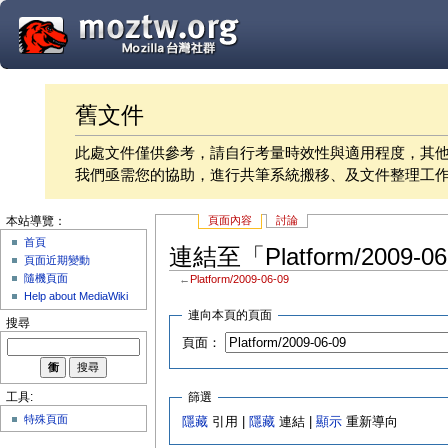
舊文件
此處文件僅供參考，請自行考量時效性與適用程度，其
我們亟需您的協助，進行共筆系統搬移、及文件整理工
頁面內容
討論
本站導覽：
首頁
連結至「Platform/2009-
頁面近期變動
隨機頁面
←
Platform/2009-06-09
Help about MediaWiki
連向本頁的頁面
搜尋
頁面：
篩選
工具:
特殊頁面
隱藏
引用 |
隱藏
連結 |
顯示
重新導向