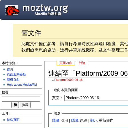
舊文件
此處文件僅供參考，請自行考量時效性與適用程度，其
我們亟需您的協助，進行共筆系統搬移、及文件整理工
頁面內容
討論
本站導覽：
首頁
連結至「Platform/2009-
頁面近期變動
隨機頁面
←
Platform/2009-06-16
Help about MediaWiki
連向本頁的頁面
搜尋
頁面：
篩選
工具:
特殊頁面
隱藏
引用 |
隱藏
連結 |
顯示
重新導向