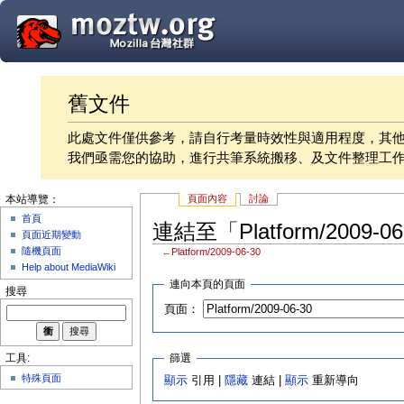
舊文件
此處文件僅供參考，請自行考量時效性與適用程度，其
我們亟需您的協助，進行共筆系統搬移、及文件整理工
頁面內容
討論
本站導覽：
首頁
連結至「Platform/2009-
頁面近期變動
隨機頁面
←
Platform/2009-06-30
Help about MediaWiki
連向本頁的頁面
搜尋
頁面：
篩選
工具:
特殊頁面
顯示
引用 |
隱藏
連結 |
顯示
重新導向