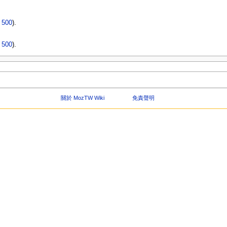
|
500
).
|
500
).
關於 MozTW Wiki
免責聲明