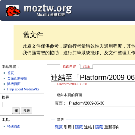
舊文件
此處文件僅供參考，請自行考量時效性與適用程度，其
我們亟需您的協助，進行共筆系統搬移、及文件整理工
頁面內容
討論
本站導覽：
首頁
連結至「Platform/2009-
頁面近期變動
隨機頁面
←
Platform/2009-06-30
Help about MediaWiki
連向本頁的頁面
搜尋
頁面：
篩選
工具:
特殊頁面
隱藏
引用 |
隱藏
連結 |
隱藏
重新導向