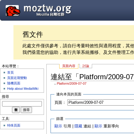
舊文件
此處文件僅供參考，請自行考量時效性與適用程度，其
我們亟需您的協助，進行共筆系統搬移、及文件整理工
頁面內容
討論
本站導覽：
首頁
連結至「Platform/2009-
頁面近期變動
隨機頁面
←
Platform/2009-07-07
Help about MediaWiki
連向本頁的頁面
搜尋
頁面：
篩選
工具:
特殊頁面
顯示
引用 |
隱藏
連結 |
顯示
重新導向