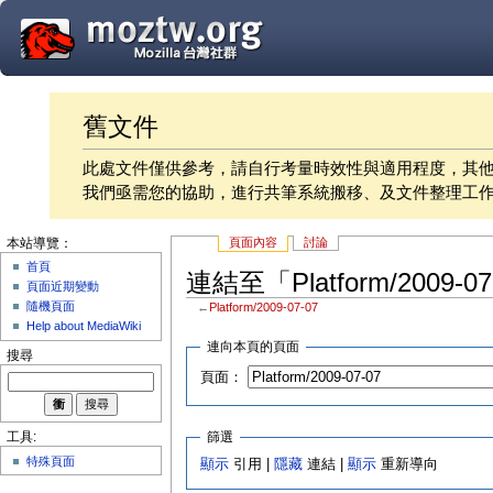
舊文件
此處文件僅供參考，請自行考量時效性與適用程度，其
我們亟需您的協助，進行共筆系統搬移、及文件整理工
頁面內容
討論
本站導覽：
首頁
連結至「Platform/2009-
頁面近期變動
隨機頁面
←
Platform/2009-07-07
Help about MediaWiki
連向本頁的頁面
搜尋
頁面：
篩選
工具:
特殊頁面
顯示
引用 |
隱藏
連結 |
顯示
重新導向