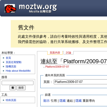
舊文件
此處文件僅供參考，請自行考量時效性與適用程度，其
我們亟需您的協助，進行共筆系統搬移、及文件整理工
頁面內容
討論
本站導覽：
首頁
連結至「Platform/2009-
頁面近期變動
隨機頁面
←
Platform/2009-07-07
Help about MediaWiki
連向本頁的頁面
搜尋
頁面：
篩選
工具:
特殊頁面
顯示
引用 |
隱藏
連結 |
隱藏
重新導向