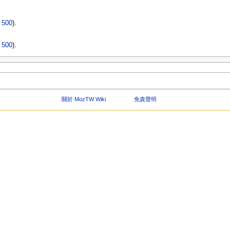
|
500
).
|
500
).
關於 MozTW Wiki
免責聲明