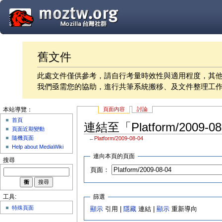
舊文件
此處文件僅供參考，請自行考量時效性與適用程度，其
我們亟需您的協助，進行共筆系統搬移、及文件整理工
頁面內容
討論
本站導覽：
首頁
連結至「Platform/2009-
頁面近期變動
隨機頁面
←
Platform/2009-08-04
Help about MediaWiki
連向本頁的頁面
搜尋
頁面：
篩選
工具:
特殊頁面
顯示
引用 |
隱藏
連結 |
顯示
重新導向