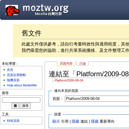
舊文件
此處文件僅供參考，請自行考量時效性與適用程度，其
我們亟需您的協助，進行共筆系統搬移、及文件整理工
頁面內容
討論
本站導覽：
首頁
連結至「Platform/2009-
頁面近期變動
隨機頁面
←
Platform/2009-08-04
Help about MediaWiki
連向本頁的頁面
搜尋
頁面：
篩選
工具:
特殊頁面
顯示
引用 |
隱藏
連結 |
隱藏
重新導向