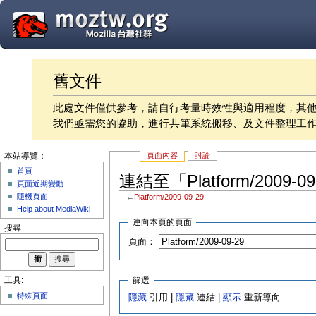
舊文件
此處文件僅供參考，請自行考量時效性與適用程度，其
我們亟需您的協助，進行共筆系統搬移、及文件整理工
頁面內容
討論
本站導覽：
首頁
連結至「Platform/2009-
頁面近期變動
隨機頁面
←
Platform/2009-09-29
Help about MediaWiki
連向本頁的頁面
搜尋
頁面：
篩選
工具:
特殊頁面
隱藏
引用 |
隱藏
連結 |
顯示
重新導向