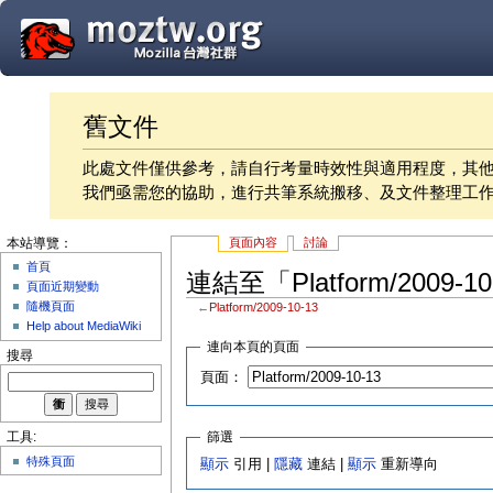
舊文件
此處文件僅供參考，請自行考量時效性與適用程度，其
我們亟需您的協助，進行共筆系統搬移、及文件整理工
頁面內容
討論
本站導覽：
首頁
連結至「Platform/2009-
頁面近期變動
隨機頁面
←
Platform/2009-10-13
Help about MediaWiki
連向本頁的頁面
搜尋
頁面：
篩選
工具:
特殊頁面
顯示
引用 |
隱藏
連結 |
顯示
重新導向