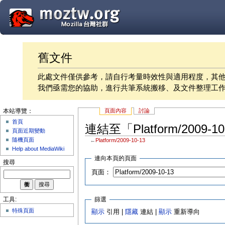
舊文件
此處文件僅供參考，請自行考量時效性與適用程度，其
我們亟需您的協助，進行共筆系統搬移、及文件整理工
頁面內容
討論
本站導覽：
首頁
連結至「Platform/2009-
頁面近期變動
隨機頁面
←
Platform/2009-10-13
Help about MediaWiki
連向本頁的頁面
搜尋
頁面：
篩選
工具:
特殊頁面
顯示
引用 |
隱藏
連結 |
顯示
重新導向